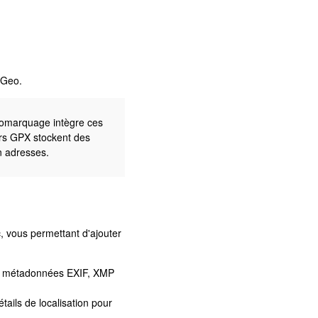
hGeo.
éomarquage intègre ces
ers GPX stockent des
n adresses.
 vous permettant d'ajouter
es métadonnées EXIF, XMP
ails de localisation pour