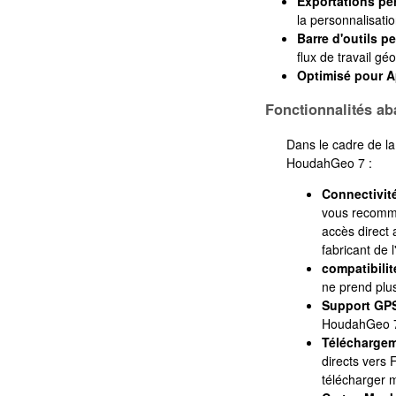
Exportations pe
la personnalisati
Barre d'outils p
flux de travail g
Optimisé pour A
Fonctionnalités a
Dans le cadre de la
HoudahGeo 7 :
Connectivit
vous recomma
accès direct 
fabricant de 
compatibili
ne prend plu
Support GP
HoudahGeo 7 n
Téléchargem
directs vers
télécharger m