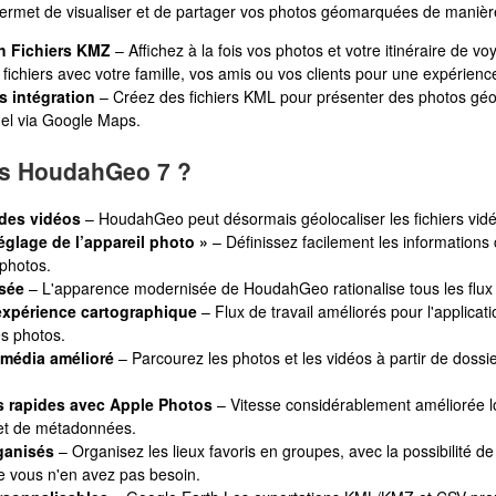
met de visualiser et de partager vos photos géomarquées de manière s
h Fichiers KMZ
– Affichez à la fois vos photos et votre itinéraire de 
fichiers avec votre famille, vos amis ou vos clients pour une expérien
 intégration
– Créez des fichiers KML pour présenter des photos géo
el via Google Maps.
ns HoudahGeo 7 ?
 des vidéos
– HoudahGeo peut désormais géolocaliser les fichiers vidé
églage de l’appareil photo »
– Définissez facilement les informations 
photos.
isée
– L'apparence modernisée de HoudahGeo rationalise tous les flux 
expérience cartographique
– Flux de travail améliorés pour l'applicatio
s photos.
imédia amélioré
– Parcourez les photos et les vidéos à partir de doss
us rapides avec Apple Photos
– Vitesse considérablement améliorée lo
et de métadonnées.
ganisés
– Organisez les lieux favoris en groupes, avec la possibilité 
ue vous n'en avez pas besoin.