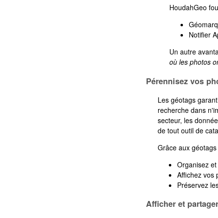
HoudahGeo fourn
Géomarque
Notifier 
Un autre avanta
où les photos on
Pérennisez vos ph
Les géotags garanti
recherche dans n'i
secteur, les donnée
de tout outil de ca
Grâce aux géotags 
Organisez et
Affichez vos 
Préservez les
Afficher et partage