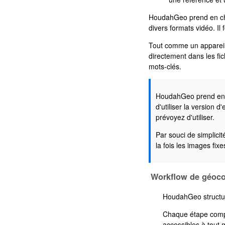
HoudahGeo prend en cha
divers formats vidéo. I
Tout comme un appareil 
directement dans les fic
mots-clés.
HoudahGeo prend en c
d'utiliser la version 
prévoyez d'utiliser.
Par souci de simplicit
la fois les images fixe
Workflow de géoc
HoudahGeo structur
Chaque étape compr
accessibles à tout