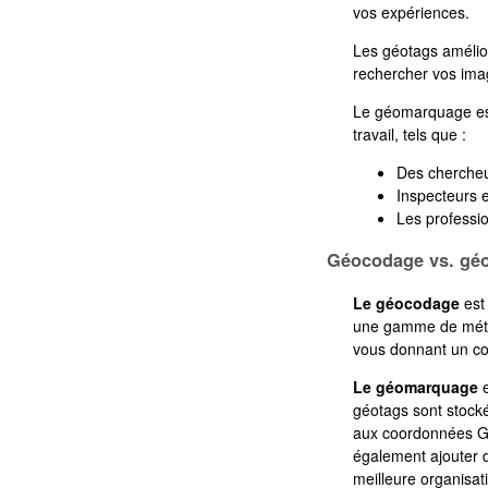
vos expériences.
Les géotags amélior
rechercher vos im
Le géomarquage est
travail, tels que :
Des chercheu
Inspecteurs 
Les professio
Géocodage vs. gé
Le géocodage
est
une gamme de méth
vous donnant un con
Le géomarquage
e
géotags sont stock
aux coordonnées GP
également ajouter d
meilleure organisat