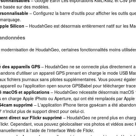
rsonnalisables
– Google Earth Les exportations KML/KMZ et CSV pre
on basée sur des modèles.
ersonnalisable
– Configurez la barre d'outils pour afficher les outils qu
éomarquage.
pple Silicon
– HoudahGeo est désormais entièrement natif sur les Mac
bandonnées
 modernisation de HoudahGeo, certaines fonctionnalités moins utilisées
é des appareils GPS
– HoudahGeo ne se connecte plus directement a
ndons d'utiliser un appareil GPS prenant en charge le mode USB Mas
aux fichiers journaux sans pilotes supplémentaires. Vous pouvez égalemen
l'appareil ou l'application open source GPSBabel pour télécharger trac
té macOS et applications
– HoudahGeo nécessite désormais macOS 12.
s en charge Apple iPhoto ou Aperture, qui ont été remplacés par Apple
S4cam supprimé
– L'application iPhone tierce gps4cam a été abandon
'inclut plus de support direct pour celui-ci.
ent direct sur Flickr supprimé
– HoudahGeo ne prend plus en charg
 Flickr. Cependant, vous pouvez géolocaliser vos photos et vidéos ave
anuellement à l'aide de l'interface Web de Flickr.