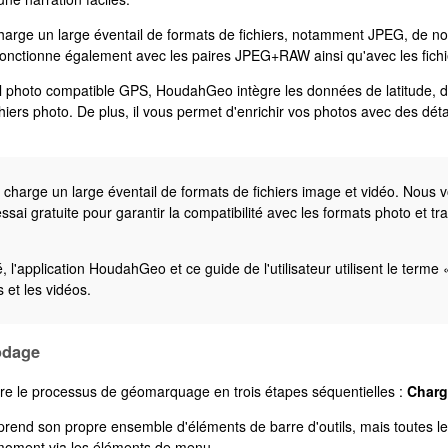
rge un large éventail de formats de fichiers, notamment JPEG, de 
l fonctionne également avec les paires JPEG+RAW ainsi qu'avec les fich
photo compatible GPS, HoudahGeo intègre les données de latitude, de 
hiers photo. De plus, il vous permet d'enrichir vos photos avec des détai
harge un large éventail de formats de fichiers image et vidéo. Nou
d'essai gratuite pour garantir la compatibilité avec les formats photo et
é, l'application HoudahGeo et ce guide de l'utilisateur utilisent le term
s et les vidéos.
odage
e le processus de géomarquage en trois étapes séquentielles :
Charg
end son propre ensemble d'éléments de barre d'outils, mais toutes les
 moment via les éléments de menu.