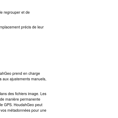
de regrouper et de
emplacement précis de leur
udahGeo prend en charge
s aux ajustements manuels,
dans des fichiers image. Les
nt de manière permanente
ible GPS. HoudahGeo peut
nsi vos métadonnées pour une