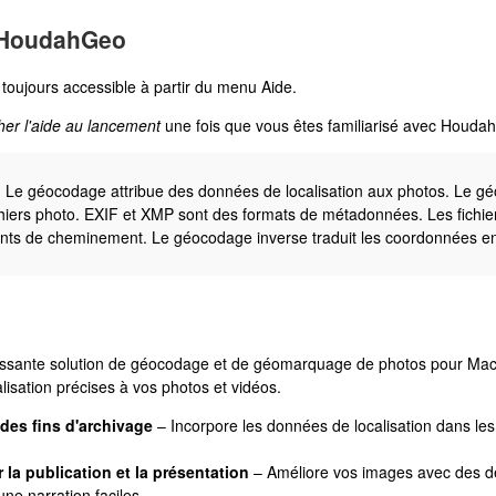
 HoudahGeo
toujours accessible à partir du menu Aide.
cher l'aide au lancement
une fois que vous êtes familiarisé avec Houda
:
Le géocodage attribue des données de localisation aux photos. Le g
hiers photo. EXIF et XMP sont des formats de métadonnées. Les fichi
ints de cheminement. Le géocodage inverse traduit les coordonnées e
sante solution de géocodage et de géomarquage de photos pour Mac,
lisation précises à vos photos et vidéos.
es fins d'archivage
– Incorpore les données de localisation dans l
la publication et la présentation
– Améliore vos images avec des dét
ne narration faciles.