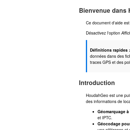
Bienvenue dans
Ce document d'aide est 
Désactivez l'option
Affi
Définitions rapides 
données dans des fic
traces GPS et des po
Introduction
HoudahGeo est une puis
des informations de loca
Géomarquage à d
et IPTC.
Géocodage pour 
une référence et u