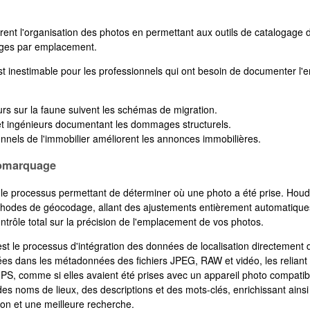
ent l'organisation des photos en permettant aux outils de catalogage 
ages par emplacement.
 inestimable pour les professionnels qui ont besoin de documenter l'
rs sur la faune suivent les schémas de migration.
et ingénieurs documentant les dommages structurels.
nnels de l'immobilier améliorent les annonces immobilières.
omarquage
 le processus permettant de déterminer où une photo a été prise. Ho
odes de géocodage, allant des ajustements entièrement automatique
trôle total sur la précision de l'emplacement de vos photos.
st le processus d'intégration des données de localisation directement 
ées dans les métadonnées des fichiers JPEG, RAW et vidéo, les relia
S, comme si elles avaient été prises avec un appareil photo compat
es noms de lieux, des descriptions et des mots-clés, enrichissant ai
ion et une meilleure recherche.