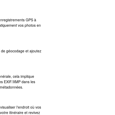
 enregistrements GPS à
tiquement
vos photos en
s de géocodage et ajoutez
énérale, cela implique
ées EXIF/XMP dans les
es métadonnées.
isualiser l'endroit où vos
otre itinéraire et revivez