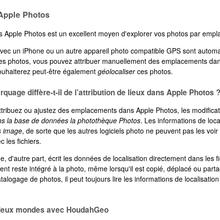
Apple Photos
 Apple Photos est un excellent moyen d'explorer vos photos par emp
avec un iPhone ou un autre appareil photo compatible GPS sont automa
tres photos, vous pouvez attribuer manuellement des emplacements da
uhaiterez peut-être également
géolocaliser
ces photos.
quage diffère-t-il de l’attribution de lieux dans Apple Photos 
tribuez ou ajustez des emplacements dans Apple Photos, les modificat
s la base de données la photothèque Photos
. Les informations de loc
rs image
, de sorte que les autres logiciels photo ne peuvent pas les voir
 les fichiers.
 d'autre part, écrit les données de localisation directement dans les fi
nt reste intégré à la photo, même lorsqu'il est copié, déplacé ou part
atalogage de photos, il peut toujours lire les informations de localisation
 deux mondes avec HoudahGeo