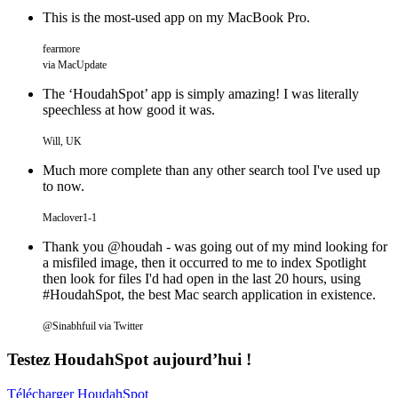
This is the most-used app on my MacBook Pro.
fearmore
via MacUpdate
The ‘HoudahSpot’ app is simply amazing! I was literally
speechless at how good it was.
Will, UK
Much more complete than any other search tool I've used up
to now.
Maclover1-1
Thank you @houdah - was going out of my mind looking for
a misfiled image, then it occurred to me to index Spotlight
then look for files I'd had open in the last 20 hours, using
#HoudahSpot, the best Mac search application in existence.
@Sinabhfuil via Twitter
Testez HoudahSpot aujourd’hui !
Télécharger HoudahSpot