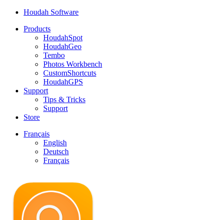
Houdah Software
Products
HoudahSpot
HoudahGeo
Tembo
Photos Workbench
CustomShortcuts
HoudahGPS
Support
Tips & Tricks
Support
Store
Français
English
Deutsch
Français