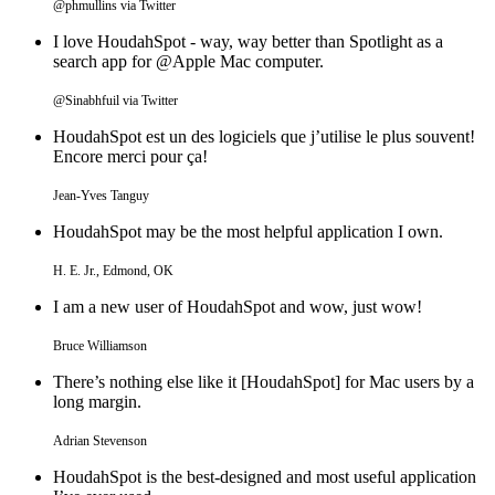
@phmullins via Twitter
I love HoudahSpot - way, way better than Spotlight as a
search app for @Apple Mac computer.
@Sinabhfuil via Twitter
HoudahSpot est un des logiciels que j’utilise le plus souvent!
Encore merci pour ça!
Jean-Yves Tanguy
HoudahSpot may be the most helpful application I own.
H. E. Jr., Edmond, OK
I am a new user of HoudahSpot and wow, just wow!
Bruce Williamson
There’s nothing else like it [HoudahSpot] for Mac users by a
long margin.
Adrian Stevenson
HoudahSpot is the best-designed and most useful application