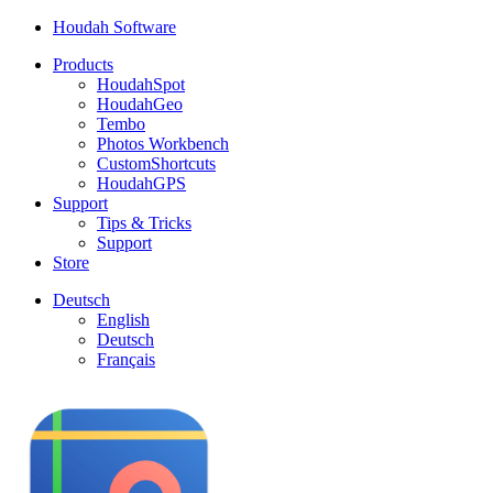
Houdah Software
Products
HoudahSpot
HoudahGeo
Tembo
Photos Workbench
CustomShortcuts
HoudahGPS
Support
Tips & Tricks
Support
Store
Deutsch
English
Deutsch
Français