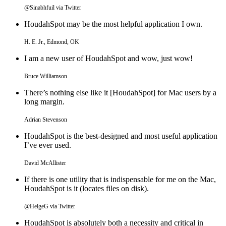
@Sinabhfuil via Twitter
HoudahSpot may be the most helpful application I own.
H. E. Jr., Edmond, OK
I am a new user of HoudahSpot and wow, just wow!
Bruce Williamson
There’s nothing else like it [HoudahSpot] for Mac users by a
long margin.
Adrian Stevenson
HoudahSpot is the best-designed and most useful application
I’ve ever used.
David McAllister
If there is one utility that is indispensable for me on the Mac,
HoudahSpot is it (locates files on disk).
@HelgeG via Twitter
HoudahSpot is absolutely both a necessity and critical in