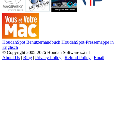
HoudahSpot Benutzerhandbuch
HoudahSpot-Pressemappe in
Englisch
© Copyright 2005-2026 Houdah Software s.à r.l
About Us
|
Blog
|
Privacy Policy
|
Refund Policy
|
Email