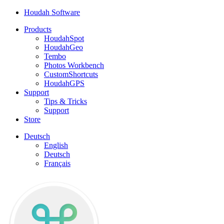
Houdah Software
Products
HoudahSpot
HoudahGeo
Tembo
Photos Workbench
CustomShortcuts
HoudahGPS
Support
Tips & Tricks
Support
Store
Deutsch
English
Deutsch
Français